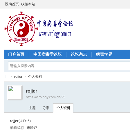
设为首页
收藏本站
门户首页
中国病毒学论坛
论坛杂志
病毒学界
›
rojjer
›
个人资料
中
rojjer
国
https://virology.com.cn/?5
病
主题
分享
个人资料
毒
学
rojjer
(UID: 5)
论
邮箱状态
未验证