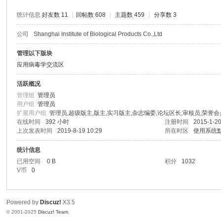
坛
统计信息
好友数 11
|
回帖数 608
|
主题数 459
|
分享数 3
|
公司
Shanghai Institute of Biological Products Co.,Ltd
我
们
管理以下版块
应用病毒学交流区
一
直
活跃概况
在
管理组
管理员
用户组
管理员
坚
扩展用户组
管理员,超级版主,版主,实习版主,杂志编委,论坛区长,审核员,荣誉会
在线时间
392 小时
注册时间
2015-1-20
持
上次发表时间
2019-8-19 10:29
所在时区
使用系统
！
统计信息
已用空间
0 B
积分
1032
V币
0
Powered by
Discuz!
X3.5
© 2001-2025
Discuz! Team
.