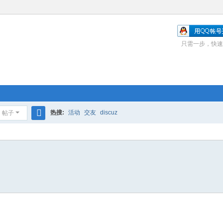
只需一步，快速
热搜:
活动
交友
discuz
帖子
搜
索