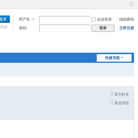
切
换
用户名
自动登录
找回密码
到
窄
开始
密码
立即注册
登录
版
快捷导航
加为好友
发送消息