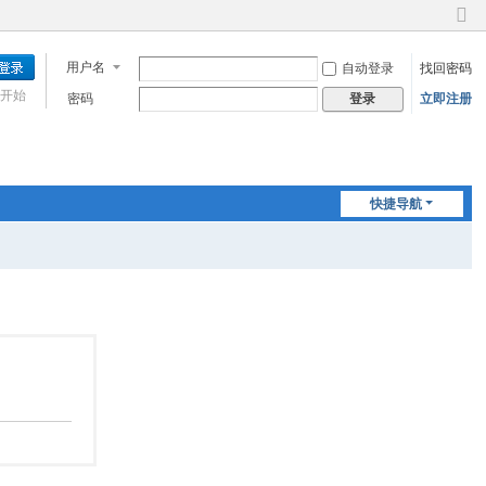
切
换
用户名
自动登录
找回密码
到
窄
开始
密码
立即注册
登录
版
快捷导航