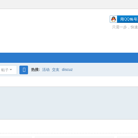
只需一步，快速
热搜:
活动
交友
discuz
帖子
搜
索