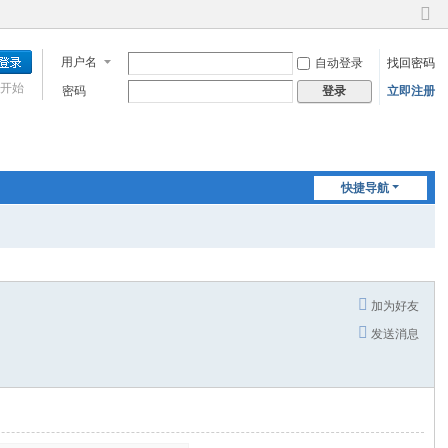
切
换
用户名
自动登录
找回密码
到
窄
开始
密码
立即注册
登录
版
快捷导航
加为好友
发送消息