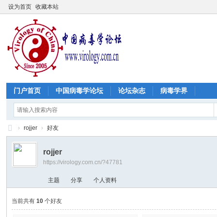
设为首页
收藏本站
门户首页
中国病毒学论坛
论坛杂志
病毒学界
›
rojjer
›
好友
中
rojjer
国
https://virology.com.cn/?47781
病
主题
分享
个人资料
毒
学
当前共有
10
个好友
论