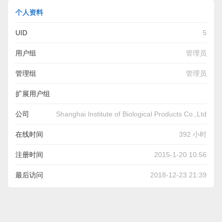
个人资料
UID
5
用户组
管理员
管理组
管理员
扩展用户组
管理员,超级版主,版主,实习版主,杂志编委,论坛区长,审核员,荣
公司
Shanghai Institute of Biological Products Co.,Ltd
誉会员
在线时间
392 小时
注册时间
2015-1-20 10:56
最后访问
2018-12-23 21:39