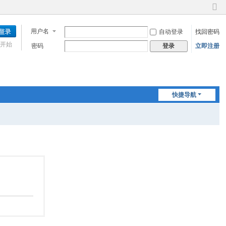
切
换
用户名
自动登录
找回密码
到
窄
开始
密码
立即注册
登录
版
快捷导航