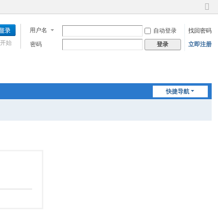
切
换
用户名
自动登录
找回密码
到
窄
开始
密码
立即注册
登录
版
快捷导航