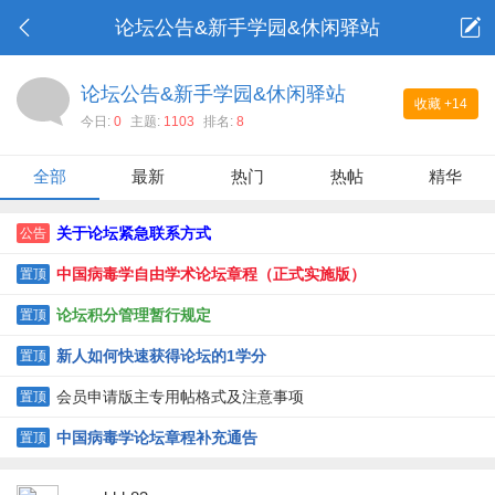
论坛公告&新手学园&休闲驿站
论坛公告&新手学园&休闲驿站
收藏
+14
今日:
0
主题:
1103
排名:
8
全部
最新
热门
热帖
精华
关于论坛紧急联系方式
公告
中国病毒学自由学术论坛章程（正式实施版）
置顶
论坛积分管理暂行规定
置顶
新人如何快速获得论坛的1学分
置顶
会员申请版主专用帖格式及注意事项
置顶
中国病毒学论坛章程补充通告
置顶