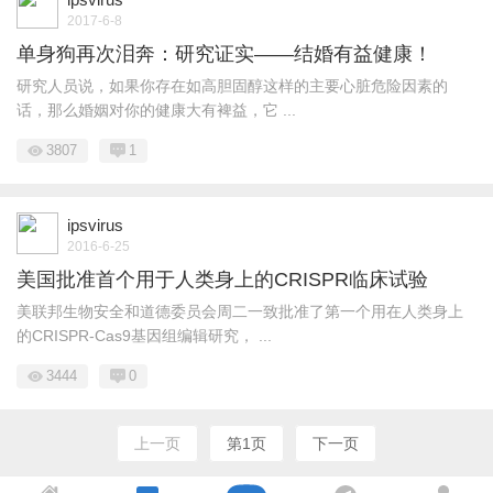
2017-6-8
单身狗再次泪奔：研究证实——结婚有益健康！
研究人员说，如果你存在如高胆固醇这样的主要心脏危险因素的
话，那么婚姻对你的健康大有裨益，它 ...
3807
1
ipsvirus
2016-6-25
美国批准首个用于人类身上的CRISPR临床试验
美联邦生物安全和道德委员会周二一致批准了第一个用在人类身上
的CRISPR-Cas9基因组编辑研究， ...
3444
0
上一页
第1页
下一页