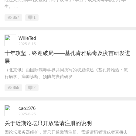
生。 ...
857
1
WillieTed
2025-8-15
十年攻坚，终迎破局——基孔肯雅病毒及疫苗研发进
展
（北京讯）由国际病毒学界共同撰写的权威综述《基孔肯雅热：流
行病学、病原诊断、预防与疫苗研发 ...
855
2
cao1976
2025-8-25
关于近期论坛只开放邀请注册的说明
因论坛服务器维护，暂只开通邀请注册。需邀请码者请或者直接去